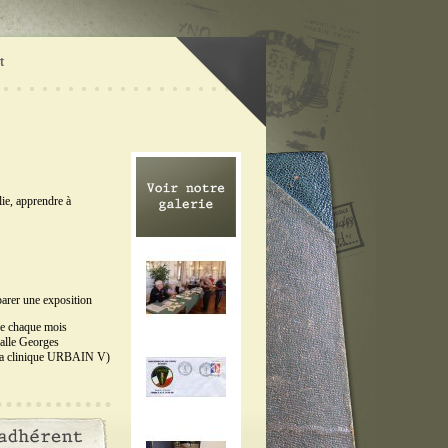
t
lie, apprendre à
arer une exposition
de chaque mois
Salle Georges
la clinique URBAIN V)