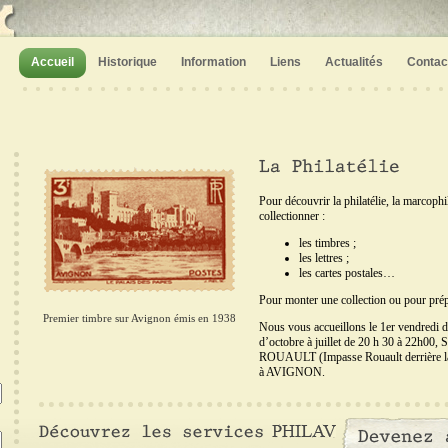
Accueil
Historique
Information
Liens
Actualités
Contac
Pour découvrir la philatélie, la marcophi
collectionner :
les timbres ;
les lettres ;
les cartes postales…
Pour monter une collection ou pour prép
Premier timbre sur Avignon émis en 1938
Nous vous accueillons le 1er vendredi 
d’octobre à juillet de 20 h 30 à 22h00, 
ROUAULT (Impasse Rouault derrière 
à AVIGNON.