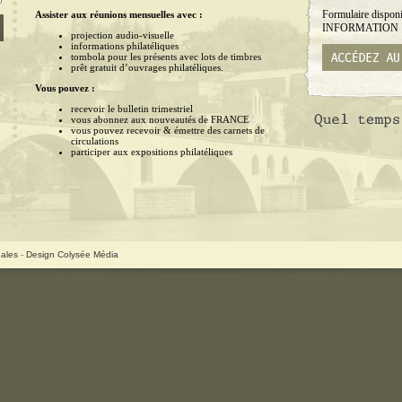
Formulaire disponi
Assister aux réunions mensuelles avec :
INFORMATION
projection audio-visuelle
informations philatéliques
tombola pour les présents avec lots de timbres
prêt gratuit d’ouvrages philatéliques.
Vous pouvez :
recevoir le bulletin trimestriel
vous abonnez aux nouveautés de FRANCE
vous pouvez recevoir & émettre des carnets de
circulations
participer aux expositions philatéliques
gales
-
Design Colysée Média